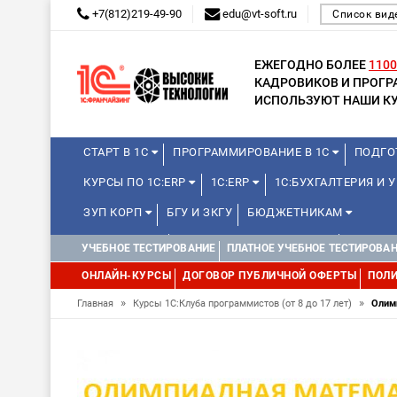
+7(812)219-49-90
edu@vt-soft.ru
Список вид
ЕЖЕГОДНО БОЛЕЕ
1100
КАДРОВИКОВ И ПРОГ
ИСПОЛЬЗУЮТ НАШИ КУ
СТАРТ В 1С
ПРОГРАММИРОВАНИЕ В 1С
ПОДГО
КУРСЫ ПО 1С:ERP
1С:ERP
1С:БУХГАЛТЕРИЯ И
ЗУП КОРП
БГУ И ЗКГУ
БЮДЖЕТНИКАМ
МИНИ-КУРСЫ
КУРСЫ ДЛЯ ШКОЛЬНИКОВ
КУРСЫ 
УЧЕБНОЕ ТЕСТИРОВАНИЕ
ПЛАТНОЕ УЧЕБНОЕ ТЕСТИРОВА
УПРАВЛЕНИЕ ПРОЕКТАМИ
УПРАВЛЕНЦАМ
ДРУГИ
ОНЛАЙН-КУРСЫ
ДОГОВОР ПУБЛИЧНОЙ ОФЕРТЫ
ПОЛИ
»
»
Главная
Курсы 1С:Клуба программистов (от 8 до 17 лет)
Олим