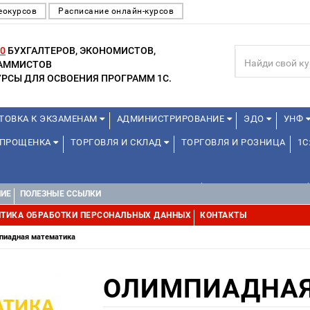
еокурсов
Расписание онлайн-курсов
0
БУХГАЛТЕРОВ, ЭКОНОМИСТОВ,
РАММИСТОВ
РСЫ ДЛЯ ОСВОЕНИЯ ПРОГРАММ 1С.
ТОВКА К ЭКЗАМЕНАМ
АДМИНИСТРИРОВАНИЕ
ЭДО
УНФ
 УПРОЩЕНКА
ТОРГОВЛЯ И СКЛАД
ТОРГОВЛЯ И РОЗНИЦА
1С
ДЛЯ ПРЕПОДАВАТЕЛЕЙ ШКОЛЬНЫХ КУРСОВ
ДЛЯ ШКОЛЬНИКОВ
НИЕ
ПОЛЕЗНЫЕ ССЫЛКИ
Е
1С:МЕДИЦИНА
WEB, JAVA И ANDROID
ТИКА ОБРАБОТКИ ПЕРСОНАЛЬНЫХ ДАННЫХ
КОНТАКТЫ
пиадная математика
ОЛИМПИАДНАЯ