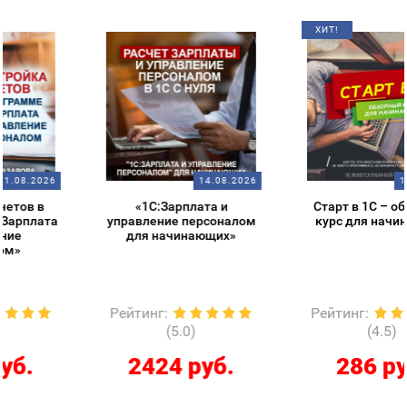
ХИТ!
14.08.2026
14.08.2026
«1С:Зарплата и
Старт в 1С – обзорный
управление персоналом
курс для начинающих
для начинающих»
Рейтинг
:
Рейтинг
:
(5.0)
(4.5)
2424 руб.
286 руб.