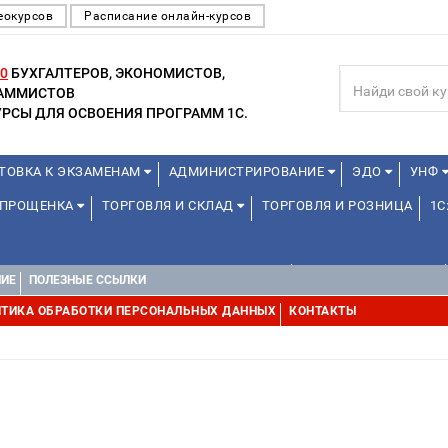
еокурсов
Расписание онлайн-курсов
0
БУХГАЛТЕРОВ, ЭКОНОМИСТОВ,
РАММИСТОВ
РСЫ ДЛЯ ОСВОЕНИЯ ПРОГРАММ 1С.
ТОВКА К ЭКЗАМЕНАМ
АДМИНИСТРИРОВАНИЕ
ЭДО
УНФ
 УПРОЩЕНКА
ТОРГОВЛЯ И СКЛАД
ТОРГОВЛЯ И РОЗНИЦА
1С
ДЛЯ ПРЕПОДАВАТЕЛЕЙ ШКОЛЬНЫХ КУРСОВ
ДЛЯ ШКОЛЬНИКОВ
НИЕ
ПОЛЕЗНЫЕ ССЫЛКИ
Е
1С:МЕДИЦИНА
WEB, JAVA И ANDROID
ТИКА ОБРАБОТКИ ПЕРСОНАЛЬНЫХ ДАННЫХ
КОНТАКТЫ