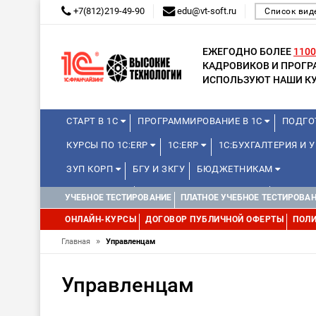
+7(812)219-49-90
edu@vt-soft.ru
Список вид
ЕЖЕГОДНО БОЛЕЕ
1100
КАДРОВИКОВ И ПРОГ
ИСПОЛЬЗУЮТ НАШИ КУ
СТАРТ В 1С
ПРОГРАММИРОВАНИЕ В 1С
ПОДГО
КУРСЫ ПО 1С:ERP
1С:ERP
1С:БУХГАЛТЕРИЯ И
ЗУП КОРП
БГУ И ЗКГУ
БЮДЖЕТНИКАМ
МИНИ-КУРСЫ
КУРСЫ ДЛЯ ШКОЛЬНИКОВ
КУРСЫ 
УЧЕБНОЕ ТЕСТИРОВАНИЕ
ПЛАТНОЕ УЧЕБНОЕ ТЕСТИРОВА
УПРАВЛЕНИЕ ПРОЕКТАМИ
УПРАВЛЕНЦАМ
ДРУГИ
ОНЛАЙН-КУРСЫ
ДОГОВОР ПУБЛИЧНОЙ ОФЕРТЫ
ПОЛИ
»
Главная
Управленцам
Управленцам