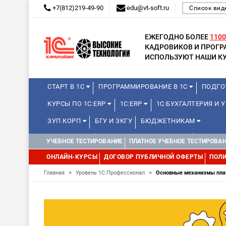
+7(812)219-49-90
edu@vt-soft.ru
Список вид
ЕЖЕГОДНО БОЛЕЕ
1100
КАДРОВИКОВ И ПРОГ
ИСПОЛЬЗУЮТ НАШИ КУ
СТАРТ В 1С
ПРОГРАММИРОВАНИЕ В 1С
ПОДГО
КУРСЫ ПО 1С:ERP
1С:ERP
1С:БУХГАЛТЕРИЯ И
ЗУП КОРП
БГУ И ЗКГУ
БЮДЖЕТНИКАМ
МИНИ-КУРСЫ
КУРСЫ ДЛЯ ШКОЛЬНИКОВ
КУРСЫ 
УЧЕБНОЕ ТЕСТИРОВАНИЕ
ПЛАТНОЕ УЧЕБНОЕ ТЕСТИРОВА
УПРАВЛЕНИЕ ПРОЕКТАМИ
УПРАВЛЕНЦАМ
ДРУГИ
ОНЛАЙН-КУРСЫ
ДОГОВОР ПУБЛИЧНОЙ ОФЕРТЫ
ПОЛИ
»
»
Главная
Уровень 1С:Профессионал
Основные механизмы пла