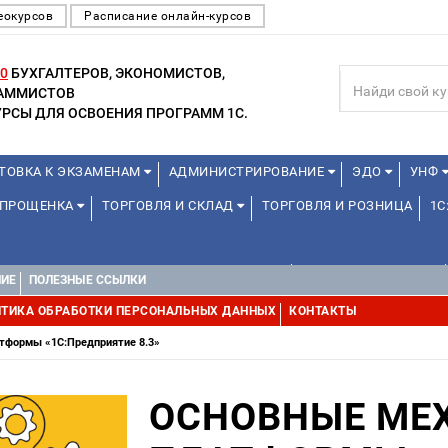
еокурсов
Расписание онлайн-курсов
0
БУХГАЛТЕРОВ, ЭКОНОМИСТОВ,
РАММИСТОВ
РСЫ ДЛЯ ОСВОЕНИЯ ПРОГРАММ 1С.
ТОВКА К ЭКЗАМЕНАМ
АДМИНИСТРИРОВАНИЕ
ЭДО
УНФ
 УПРОЩЕНКА
ТОРГОВЛЯ И СКЛАД
ТОРГОВЛЯ И РОЗНИЦА
1С
ДЛЯ ПРЕПОДАВАТЕЛЕЙ ШКОЛЬНЫХ КУРСОВ
ДЛЯ ШКОЛЬНИКОВ
НИЕ
ПОЛЕЗНЫЕ ССЫЛКИ
Е
1С:МЕДИЦИНА
WEB, JAVA И ANDROID
ТИКА ОБРАБОТКИ ПЕРСОНАЛЬНЫХ ДАННЫХ
КОНТАКТЫ
тформы «1С:Предприятие 8.3»
ОСНОВНЫЕ МЕ