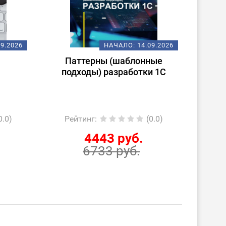
НАЧАЛО:
14.09.2026
Паттерны (шаблонные
Подготов
подходы) разработки 1С
1С:Специал
«1С:ERP 2.
р
Рейтинг
:
(0.0)
Рейтинг
:
4443 руб.
78
6733 руб.
126