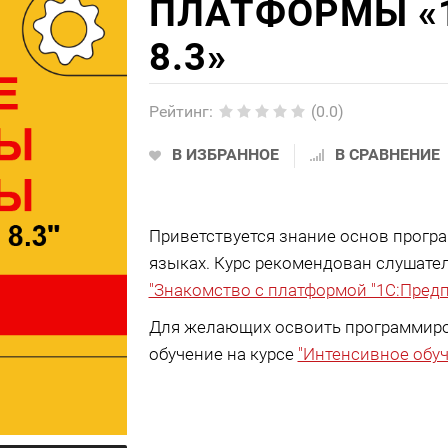
ПЛАТФОРМЫ «
8.3»
Рейтинг
:
(0.0)
В ИЗБРАННОЕ
В СРАВНЕНИЕ
Приветствуется знание основ прогр
языках. Курс рекомендован слушате
"Знакомство с платформой "1C:Предп
Для желающих освоить программиро
обучение на курсе
"Интенсивное обу