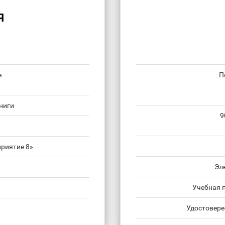
Я
я
П
ниги
9
риятие 8»
Эл
Учебная 
Удостовере