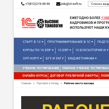
+7(812)219-49-90
edu@vt-soft.ru
Список вид
ЕЖЕГОДНО БОЛЕЕ
1100
КАДРОВИКОВ И ПРОГ
ИСПОЛЬЗУЮТ НАШИ КУ
СТАРТ В 1С
ПРОГРАММИРОВАНИЕ В 1С
ПОДГО
КУРСЫ ПО 1С:ERP
1С:ERP
1С:БУХГАЛТЕРИЯ И
ЗУП КОРП
БГУ И ЗКГУ
БЮДЖЕТНИКАМ
МИНИ-КУРСЫ
КУРСЫ ДЛЯ ШКОЛЬНИКОВ
КУРСЫ 
УЧЕБНОЕ ТЕСТИРОВАНИЕ
ПЛАТНОЕ УЧЕБНОЕ ТЕСТИРОВА
УПРАВЛЕНИЕ ПРОЕКТАМИ
УПРАВЛЕНЦАМ
ДРУГИ
ОНЛАЙН-КУРСЫ
ДОГОВОР ПУБЛИЧНОЙ ОФЕРТЫ
ПОЛИ
»
»
Главная
Торговля и Склад
Рабочее место кассира