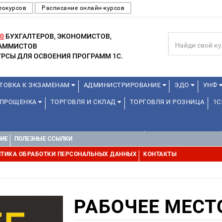
еокурсов
Расписание онлайн-курсов
0
БУХГАЛТЕРОВ, ЭКОНОМИСТОВ,
РАММИСТОВ
РСЫ ДЛЯ ОСВОЕНИЯ ПРОГРАММ 1С.
ТОВКА К ЭКЗАМЕНАМ
АДМИНИСТРИРОВАНИЕ
ЭДО
УНФ
 УПРОЩЕНКА
ТОРГОВЛЯ И СКЛАД
ТОРГОВЛЯ И РОЗНИЦА
1С
ДЛЯ ПРЕПОДАВАТЕЛЕЙ ШКОЛЬНЫХ КУРСОВ
ДЛЯ ШКОЛЬНИКОВ
НИЕ
ПОЛЕЗНЫЕ ССЫЛКИ
Е
1С:МЕДИЦИНА
WEB, JAVA И ANDROID
ТИКА ОБРАБОТКИ ПЕРСОНАЛЬНЫХ ДАННЫХ
КОНТАКТЫ
РАБОЧЕЕ МЕСТ