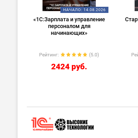
08.2026
НАЧАЛО:
14.08.2026
 в
«1С:Зарплата и управление
Стар
ата и
персоналом для
лом»
начинающих»
5.0)
Рейтинг
:
(5.0)
Ре
2424 руб.