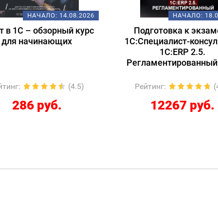
НАЧАЛО:
14.08.2026
НАЧАЛО:
18.
т в 1С – обзорный курс
Подготовка к экзам
для начинающих
1С:Специалист-консул
1С:ERP 2.5.
Регламентированный
йтинг
:
(4.5)
Рейтинг
:
(
286 руб.
12267 руб.