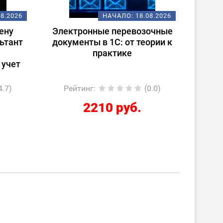
08.2026
НАЧАЛО:
18.08.2026
ену
Электронные перевозочные
Испо
ьтант
документы в 1С: от теории к
ст
практике
(
 учет
4.7)
Рейтинг
:
(0.0)
Ре
2210 руб.